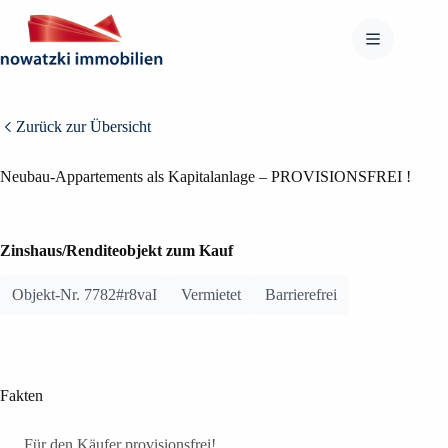
Zum
Inhalt
springen
BILDER ANZEIGEN (9)
Zurück zur Übersicht
GRUNDRISSE ANZEIGEN (6)
Neubau-Appartements als Kapitalanlage – PROVISIONSFREI !
Zinshaus/Renditeobjekt zum Kauf
Objekt-Nr. 7782#r8vaI
Vermietet
Barrierefrei
Fakten
Für den Käufer provisionsfrei!