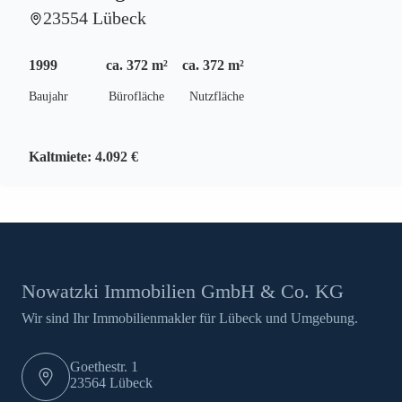
23554 Lübeck
1999
ca. 372 m²
ca. 372 m²
Baujahr
Bürofläche
Nutzfläche
Kaltmiete:
4.092 €
Nowatzki Immobilien GmbH & Co. KG
Wir sind Ihr Immobilienmakler für Lübeck und Umgebung.
Goethestr. 1
23564 Lübeck