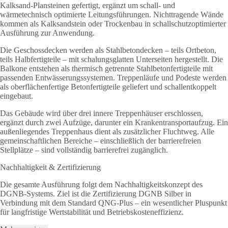
Kalksand-Plansteinen gefertigt, ergänzt um schall- und
wärmetechnisch optimierte Leitungsführungen. Nichttragende Wände
kommen als Kalksandstein oder Trockenbau in schallschutzoptimierter
Ausführung zur Anwendung.
Die Geschossdecken werden als Stahlbetondecken – teils Ortbeton,
teils Halbfertigteile – mit schalungsglatten Unterseiten hergestellt. Die
Balkone entstehen als thermisch getrennte Stahlbetonfertigteile mit
passenden Entwässerungssystemen. Treppenläufe und Podeste werden
als oberflächenfertige Betonfertigteile geliefert und schallentkoppelt
eingebaut.
Das Gebäude wird über drei innere Treppenhäuser erschlossen,
ergänzt durch zwei Aufzüge, darunter ein Krankentransportaufzug. Ein
außenliegendes Treppenhaus dient als zusätzlicher Fluchtweg. Alle
gemeinschaftlichen Bereiche – einschließlich der barrierefreien
Stellplätze – sind vollständig barrierefrei zugänglich.
Nachhaltigkeit & Zertifizierung
Die gesamte Ausführung folgt dem Nachhaltigkeitskonzept des
DGNB-Systems. Ziel ist die Zertifizierung DGNB Silber in
Verbindung mit dem Standard QNG-Plus – ein wesentlicher Pluspunkt
für langfristige Wertstabilität und Betriebskosteneffizienz.