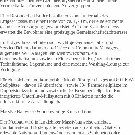
effizient über mehrere Erschließungsbereiche und bieten hohe
Vermietbarkeit für verschiedene Nutzergruppen.
Eine Besonderheit ist der Installationskanal unterhalb des
Erdgeschosses mit einer Höhe von ca. 1,70 m, der eine effiziente
technische Versorgung gewährleistet. Auf dem Staffelgeschoss
erwartet die Bewohner eine großzügige Gemeinschaftsdachterrasse.
Im Erdgeschoss befinden sich wichtige Gemeinschafts- und
Serviceflächen, darunter das Office des Community Managers,
allgemeine WC-Anlagen, ein Mehrzweckraum, ein
Gemeinschaftsraum sowie ein Fitnessbereich. Ergänzend stehen
Technikräume, Lagerräume und eine moderne Washing-Lounge zur
Verfügung.
Für eine sichere und komfortable Mobilität sorgen insgesamt 80 PKW-
Stellplätze – davon 19 überdacht – sowie 334 Fahrradstellplätze im
Doppelstocksystem und zusätzliche 67 Besucherstellplätze. Ein
integriertes Unterflur-Müllsystem mit 8 Einheiten rundet die
infrastrukturelle Ausstattung ab.
Massive Bauweise & hochwertige Konstruktion
Der Neubau wird in langlebiger Massivbauweise errichtet.
Fundamente und Bodenplatte bestehen aus Stahlbeton. Statisch
relevante Außen- und Innenwände werden aus Stahlbeton oder