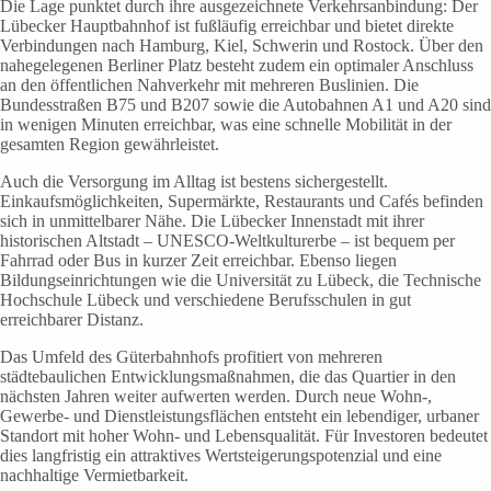
Die Lage punktet durch ihre ausgezeichnete Verkehrsanbindung: Der
Lübecker Hauptbahnhof ist fußläufig erreichbar und bietet direkte
Verbindungen nach Hamburg, Kiel, Schwerin und Rostock. Über den
nahegelegenen Berliner Platz besteht zudem ein optimaler Anschluss
an den öffentlichen Nahverkehr mit mehreren Buslinien. Die
Bundesstraßen B75 und B207 sowie die Autobahnen A1 und A20 sind
in wenigen Minuten erreichbar, was eine schnelle Mobilität in der
gesamten Region gewährleistet.
Auch die Versorgung im Alltag ist bestens sichergestellt.
Einkaufsmöglichkeiten, Supermärkte, Restaurants und Cafés befinden
sich in unmittelbarer Nähe. Die Lübecker Innenstadt mit ihrer
historischen Altstadt – UNESCO-Weltkulturerbe – ist bequem per
Fahrrad oder Bus in kurzer Zeit erreichbar. Ebenso liegen
Bildungseinrichtungen wie die Universität zu Lübeck, die Technische
Hochschule Lübeck und verschiedene Berufsschulen in gut
erreichbarer Distanz.
Das Umfeld des Güterbahnhofs profitiert von mehreren
städtebaulichen Entwicklungsmaßnahmen, die das Quartier in den
nächsten Jahren weiter aufwerten werden. Durch neue Wohn-,
Gewerbe- und Dienstleistungsflächen entsteht ein lebendiger, urbaner
Standort mit hoher Wohn- und Lebensqualität. Für Investoren bedeutet
dies langfristig ein attraktives Wertsteigerungspotenzial und eine
nachhaltige Vermietbarkeit.