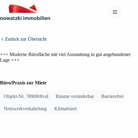
Zum
Inhalt
springen
BILDER ANZEIGEN (15)
Zurück zur Übersicht
GRUNDRISSE ANZEIGEN (2)
+++ Moderne Bürofläche mit viel Ausstattung in gut angebundener
Lage +++
Büro/Praxis zur Miete
Objekt-Nr. 7890#r8vaI
Räume veränderbar
Barrierefrei
Netzwerkverkabelung
Klimatisiert