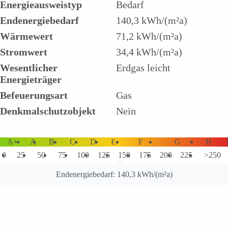
Energieausweistyp
Bedarf
Endenergiebedarf
140,3 kWh/(m²a)
Wärmewert
71,2 kWh/(m²a)
Stromwert
34,4 kWh/(m²a)
Wesentlicher
Erdgas leicht
Energieträger
Befeuerungsart
Gas
Denkmalschutzobjekt
Nein
A+
A
B
C
D
E
F
G
H
0
25
50
75
100
125
150
175
200
225
>250
Endenergiebedarf: 140,3 kWh/(m²a)