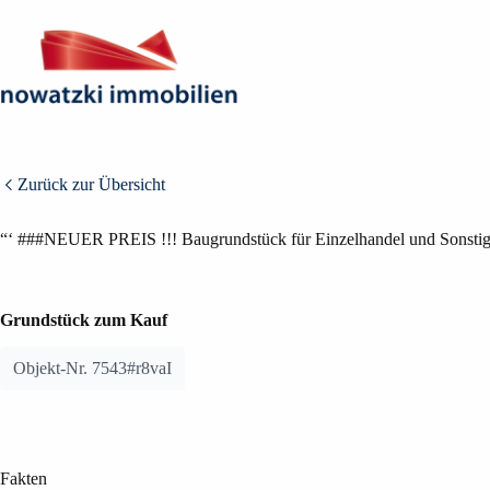
Zum
Inhalt
springen
Zurück zur Übersicht
BILDER ANZEIGEN (4)
“‘ ###NEUER PREIS !!! Baugrundstück für Einzelhandel und Sonsti
Grundstück zum Kauf
Objekt-Nr. 7543#r8vaI
Fakten