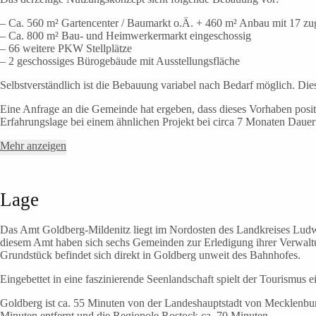
– Ca. 560 m² Gartencenter / Baumarkt o.Ä. + 460 m² Anbau mit 17 zug
– Ca. 800 m² Bau- und Heimwerkermarkt eingeschossig
– 66 weitere PKW Stellplätze
– 2 geschossiges Bürogebäude mit Ausstellungsfläche
Selbstverständlich ist die Bebauung variabel nach Bedarf möglich. Dies 
Eine Anfrage an die Gemeinde hat ergeben, dass dieses Vorhaben positiv
Erfahrungslage bei einem ähnlichen Projekt bei circa 7 Monaten Dauer 
Mehr anzeigen
Lage
Das Amt Goldberg-Mildenitz liegt im Nordosten des Landkreises Lud
diesem Amt haben sich sechs Gemeinden zur Erledigung ihrer Verwal
Grundstück befindet sich direkt in Goldberg unweit des Bahnhofes.
Eingebettet in eine faszinierende Seenlandschaft spielt der Tourismus 
Goldberg ist ca. 55 Minuten von der Landeshauptstadt von Mecklenbur
Minuten entfernt und die Regiopole Rostock ca. 70 Minuten.