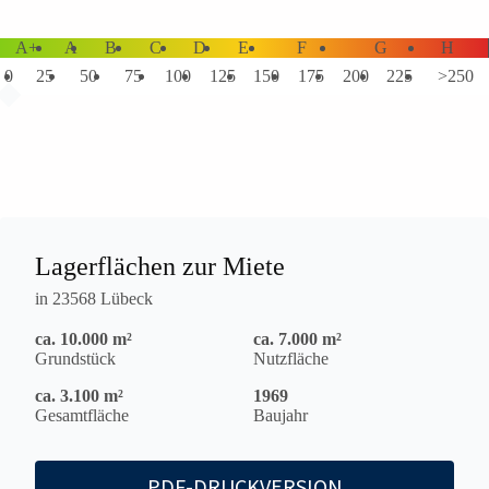
A+
A
B
C
D
E
F
G
H
0
25
50
75
100
125
150
175
200
225
>250
Lagerflächen zur Miete
in 23568 Lübeck
ca. 10.000 m²
ca. 7.000 m²
Grundstück
Nutzfläche
ca. 3.100 m²
1969
Gesamtfläche
Baujahr
PDF-DRUCKVERSION