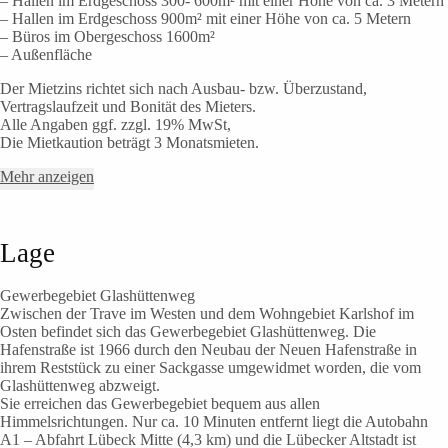
– Hallen im Erdgeschoss 300- 600m² mit einer Höhe von ca. 3 Metern
– Hallen im Erdgeschoss 900m² mit einer Höhe von ca. 5 Metern
– Büros im Obergeschoss 1600m²
– Außenfläche
Der Mietzins richtet sich nach Ausbau- bzw. Überzustand,
Vertragslaufzeit und Bonität des Mieters.
Alle Angaben ggf. zzgl. 19% MwSt,
Die Mietkaution beträgt 3 Monatsmieten.
Mehr anzeigen
Lage
Gewerbegebiet Glashüttenweg
Zwischen der Trave im Westen und dem Wohngebiet Karlshof im
Osten befindet sich das Gewerbegebiet Glashüttenweg. Die
Hafenstraße ist 1966 durch den Neubau der Neuen Hafenstraße in
ihrem Reststück zu einer Sackgasse umgewidmet worden, die vom
Glashüttenweg abzweigt.
Sie erreichen das Gewerbegebiet bequem aus allen
Himmelsrichtungen. Nur ca. 10 Minuten entfernt liegt die Autobahn
A1 – Abfahrt Lübeck Mitte (4,3 km) und die Lübecker Altstadt ist