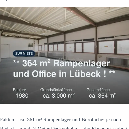
Fakten – ca. 361 m² Rampenlager und Bürofäche; je nach
Bedarf – mind. 3 Meter Deckenhöhe, – die Fläche ist isoliert